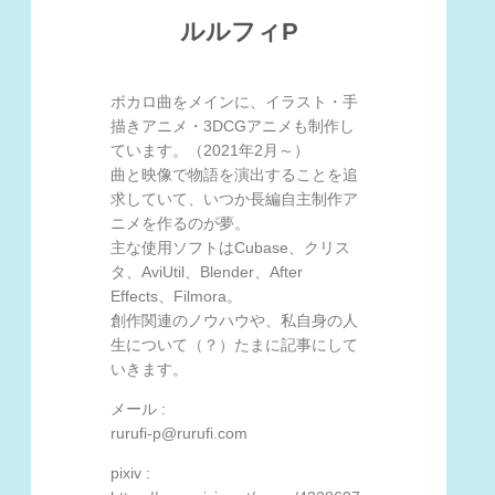
ルルフィP
ボカロ曲をメインに、イラスト・手
描きアニメ・3DCGアニメも制作し
ています。（2021年2月～）
曲と映像で物語を演出することを追
求していて、いつか長編自主制作ア
ニメを作るのが夢。
主な使用ソフトはCubase、クリス
タ、AviUtil、Blender、After
Effects、Filmora。
創作関連のノウハウや、私自身の人
生について（？）たまに記事にして
いきます。
メール :
rurufi-p@rurufi.com
pixiv :