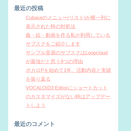
最近の投稿
Cubaseのメニュー(リスト)が横一列に
表示された時の対処法
曲・絵・動画を作る私が利用している
サブスクをご紹介します
サンプル音源のサブスクはLoopcloud
が最強だと思う9つの理由
ボカロPを始めて1年、活動内容と実績
を振り返る
VOCALOID3 Editorにショートカット
のカスタマイズがない時はアップデー
トしよう
最近のコメント