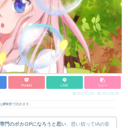
Pocket
LINE
コピー
2022.02.25
2021.09.09
は
約6分
で読めます。
A専門のボカロPになろうと思い
、思い切ってIAの音