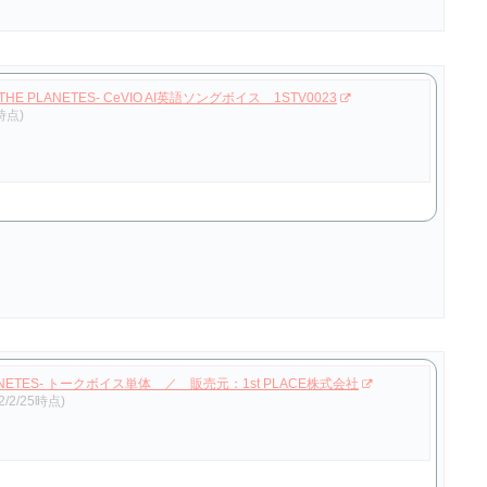
ON THE PLANETES- CeVIO AI英語ソングボイス 1STV0023
5時点)
THE PLANETES- トークボイス単体 ／ 販売元：1st PLACE株式会社
2/2/25時点)