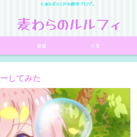
とあるボカロPの創作ブログ。
麦わらのルルフィ
音楽
人生
ューしてみた