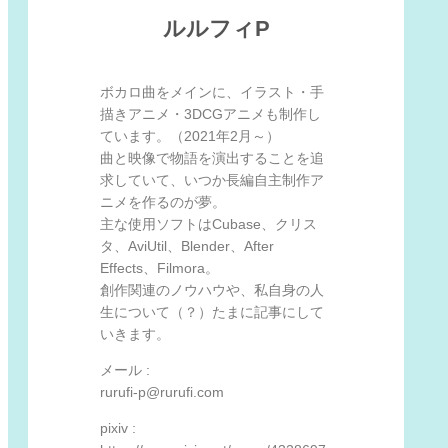
ルルフィP
ボカロ曲をメインに、イラスト・手
描きアニメ・3DCGアニメも制作し
ています。（2021年2月～）
曲と映像で物語を演出することを追
求していて、いつか長編自主制作ア
ニメを作るのが夢。
主な使用ソフトはCubase、クリス
タ、AviUtil、Blender、After
Effects、Filmora。
創作関連のノウハウや、私自身の人
生について（？）たまに記事にして
いきます。
メール :
rurufi-p@rurufi.com
pixiv :