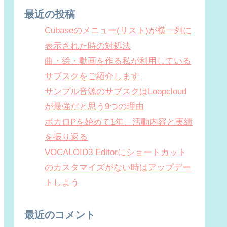
最近の投稿
Cubaseのメニュー(リスト)が横一列に
表示された時の対処法
曲・絵・動画を作る私が利用している
サブスクをご紹介します
サンプル音源のサブスクはLoopcloud
が最強だと思う9つの理由
ボカロPを始めて1年、活動内容と実績
を振り返る
VOCALOID3 Editorにショートカット
のカスタマイズがない時はアップデー
トしよう
最近のコメント